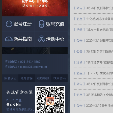
【
公告
】
3月26日更新维护公
【
热点
】
生化感染随机武装开
【
活动
】
“战友一起来玩蛇”
【
公告
】
2025年3月19日更
【
公告
】
3月12日异常问题说
客服电话：021-34144567
【
活动
】
“装饰造梦师”虚拟
客服邮箱：csocs@tiancity.com
【
热点
】
【17173】生化基
实名认证
账号密保
在线客服
找回密码
【
公告
】
3月12日更新维护公
【
热点
】
3月版本预告：全新
【
公告
】
2025年3月5日例行