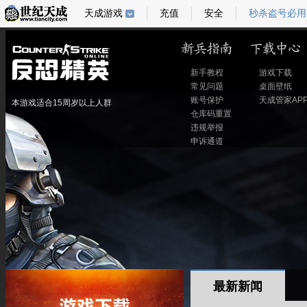
天成游戏
充值
安全
秒杀盗号必用
新手教程
游戏下载
常见问题
桌面壁纸
账号保护
天成管家AP
本游戏适合15周岁以上人群
仓库码重置
违规举报
申诉通道
最新新闻