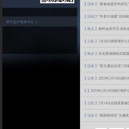
【
活动
】
“新春福袋开年好礼
【
活动
】
“年兽大侵袭”活动
家长监护服务中心
|
【
热点
】
限时金库开启 高价
【
公告
】
2月26日更新维护公
【
热点
】
生化英雄随机武装返
【
活动
】
“星主播总动员”1
【
公告
】
2025年2月19日例
【
】
2025年2月19日例行维护
【
公告
】
2月14日在线更新
【
活动
】
“精英联络官”主播