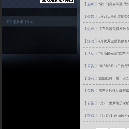
【
热点
】
端午拍卖会将至 天
【
公告
】
5月21日更新维护公
家长监护服务中心
|
【
热点
】
原石武器免费发放 
【
活动
】
4月优秀主播奖励名
【
活动
】
“劳动最光荣”京东
【
公告
】
2025年5月14日例
【
热点
】
激情酷爽一夏！202
【
公告
】
第三方软件功能屏
【
公告
】
5月7日更新维护说
【
热点
】
【17173】画面