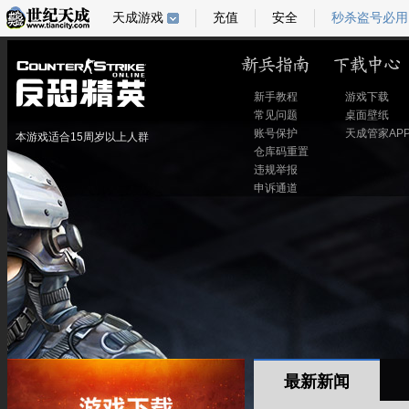
天成游戏
充值
安全
秒杀盗号必用
新手教程
游戏下载
常见问题
桌面壁纸
账号保护
天成管家AP
本游戏适合15周岁以上人群
仓库码重置
违规举报
申诉通道
最新新闻