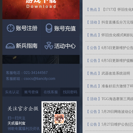
【
热点
】
【17173】怀旧生化
【
活动
】
抖音直播瓜分万元
【
热点
】
怀旧|生化模式Ⅲ游
【
公告
】
6月5日更新维护公告
【
公告
】
6月5日更新维护提
客服电话：021-34144567
【
热点
】
武器改造系统说明
客服邮箱：csocs@tiancity.com
【
热点
】
准备好后方激情了吗
实名认证
账号密保
在线客服
找回密码
【
活动
】
TGG海选赛第三周战
【
公告
】
5月29日网络波动公
【
公告
】
5月27日维护公告[已