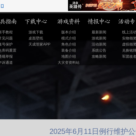
新手教程
游戏下载
版本介绍
最新新闻
线上活
常见问题
桌面壁纸
模式介绍
游戏新闻
实物领
账号保护
天成管家APP
角色介绍
活动新闻
虚拟领
仓库码重置
装备介绍
系统公告
兑换铭
违规举报
地图介绍
攻略新闻
军团改
申诉通道
大灾变资料站
2025年6月11日例行维护公