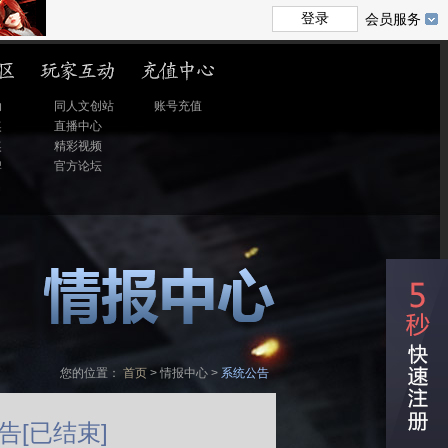
会员服务
动
同人文创站
账号充值
奖
直播中心
奖
精彩视频
牌
官方论坛
名
您的位置：
首页
>
情报中心
>
系统公告
告[已结束]