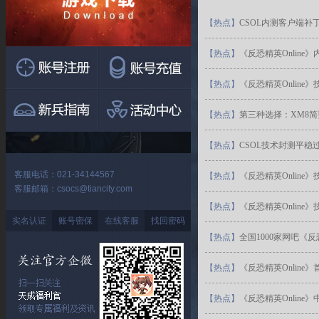
【
热点
】
CSOL内测客户端补
【
热点
】
《反恐精英Online
【
热点
】
《反恐精英Online》
【
热点
】
第三种选择：XM8
【
热点
】
CSOL技术封测平稳
客服电话：021-34144567
【
热点
】
《反恐精英Online
客服邮箱：csocs@tiancity.com
【
热点
】
《反恐精英Onlin
实名认证
账号密保
在线客服
找回密码
【
热点
】
全国1000家网吧《反
【
热点
】
《反恐精英Online
【
热点
】
《反恐精英Online