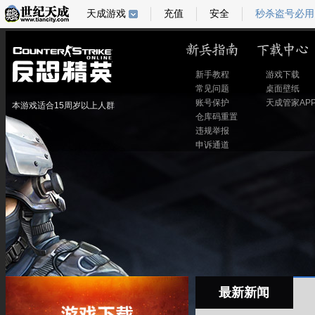
天成游戏
充值
安全
秒杀盗号必用
新手教程
游戏下载
常见问题
桌面壁纸
账号保护
天成管家AP
本游戏适合15周岁以上人群
仓库码重置
违规举报
申诉通道
最新新闻