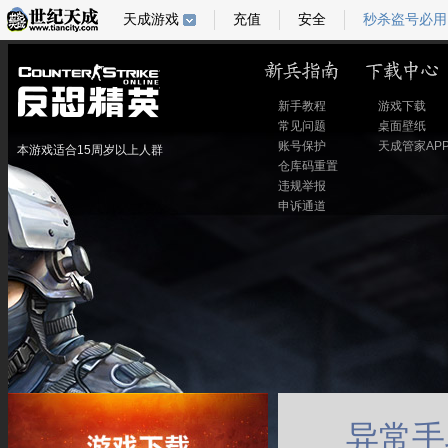
天成游戏
充值
安全
秒杀盗号必用
新手教程
游戏下载
常见问题
桌面壁纸
账号保护
天成管家AP
本游戏适合15周岁以上人群
仓库码重置
违规举报
申诉通道
异常手