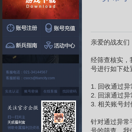
亲爱的战友们
经筛查核实，
号进行如下处
客服电话：021-34144567
客服邮箱：csocs@tiancity.com
1. 回收通过
实名认证
账号密保
在线客服
找回密码
2. 回滚通过
3. 相关账号封
针对通过异常
号的筛查，我