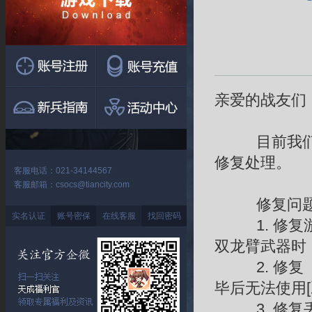
亲爱的战友们
目前我们已
修复处理。
客服电话：021-34144567
客服邮箱：csocs@tiancity.com
修复问题
实名认证
账号密保
在线客服
找回密码
1. 修复游
双龙臂武器时
2. 修复【
毕后无法使用
3. 修复丢