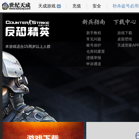
天成游戏
充值
安全
秒杀盗号必用
新手教程
游戏下载
常见问题
桌面壁纸
账号保护
天成管家AP
本游戏适合15周岁以上人群
仓库码重置
违规举报
申诉通道