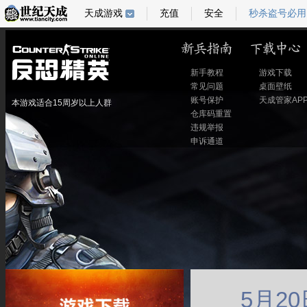
天成游戏
充值
安全
秒杀盗号必用
新手教程
游戏下载
常见问题
桌面壁纸
账号保护
天成管家AP
本游戏适合15周岁以上人群
仓库码重置
违规举报
申诉通道
5月2