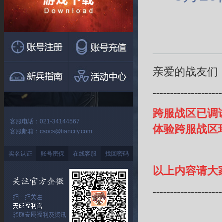
亲爱的战友们
--------------------
跨服战区已调
客服电话：021-34144567
体验跨服战区
客服邮箱：csocs@tiancity.com
实名认证
账号密保
在线客服
找回密码
以上内容请大
--------------------