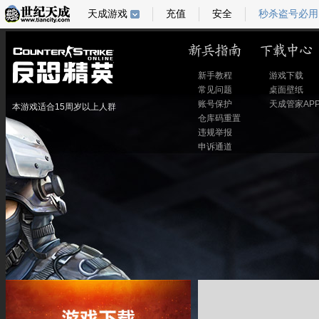
天成游戏
充值
安全
秒杀盗号必用
新手教程
游戏下载
常见问题
桌面壁纸
账号保护
天成管家AP
本游戏适合15周岁以上人群
仓库码重置
违规举报
申诉通道