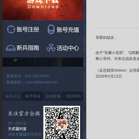
亲爱的战友，
由于“安娜小卖部”、“
Q萌
耐心等待。对各位战友造
《反恐精英Online》运营
客服电话：021-34144567
2026年5月12日
客服邮箱：csocs@tiancity.com
实名认证
账号密保
在线客服
找回密码