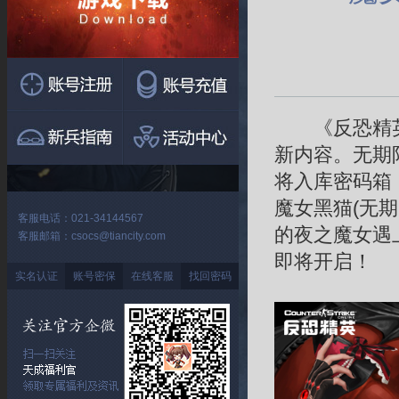
《反恐精英O
新内容。无期
将入库密码箱
魔女黑猫(无
客服电话：021-34144567
的夜之魔女遇
客服邮箱：csocs@tiancity.com
即将开启！
实名认证
账号密保
在线客服
找回密码