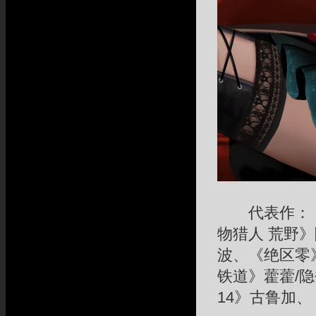
代表作：《胜
物猎人 荒野
波、《绝区零
铁道》藿藿/
14》古鲁加