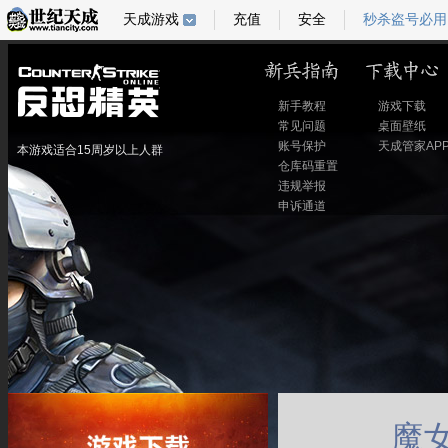
天成游戏
充值
安全
秒杀盗号必用
新手教程
游戏下载
常见问题
桌面壁纸
账号保护
天成管家AP
本游戏适合15周岁以上人群
仓库码重置
违规举报
申诉通道
魔