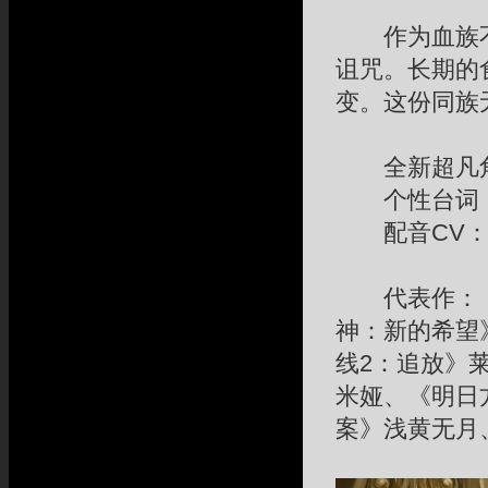
作为血族不
诅咒。长期的
变。这份同族
全新超凡角
个性台词：
配音CV：
代表作：《崩
神：新的希望
线2：追放》
米娅、《明日方
案》浅黄无月