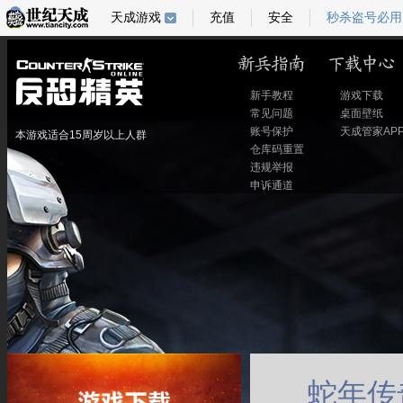
天成游戏
充值
安全
秒杀盗号必用
新手教程
游戏下载
常见问题
桌面壁纸
账号保护
天成管家AP
本游戏适合15周岁以上人群
仓库码重置
违规举报
申诉通道
蛇年传