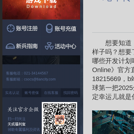
想要知道《反
样子吗？想要
哪些开发计划吗
Online》
客服电话：021-34144567
18215669
客服邮箱：csocs@tiancity.com
球第一把20
实名认证
账号密保
在线客服
找回密码
定幸运儿就是