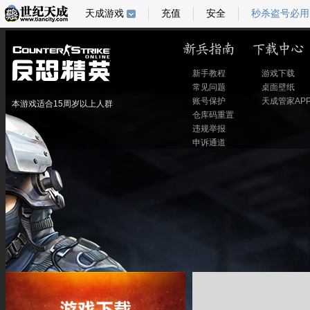
天成游戏
充值
安全
秒杀盗号必用
新手教程
游戏下载
常见问题
桌面壁纸
账号保护
天成管家AP
本游戏适合15周岁以上人群
仓库码重置
违规举报
申诉通道