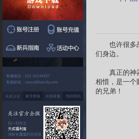
也许很多战友
们身边。
真正的神器
客服电话：021-34144567
相惜，是一个
客服邮箱：csocs@tiancity.com
的兄弟！
实名认证
账号密保
在线客服
找回密码