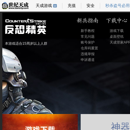
天成游戏
充值
安全
秒杀盗号必用
新手教程
游戏下载
常见问题
桌面壁纸
账号保护
天成管家AP
本游戏适合15周岁以上人群
仓库码重置
违规举报
申诉通道
神器