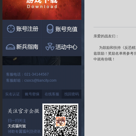
亲爱的战友们：
为鼓励和扶持
《反恐精英
兹鼓励！奖励名单将参考
中就有你哦！
客服电话：021-34144567
客服邮箱：csocs@tiancity.com
实名认证
账号密保
在线客服
找回密码