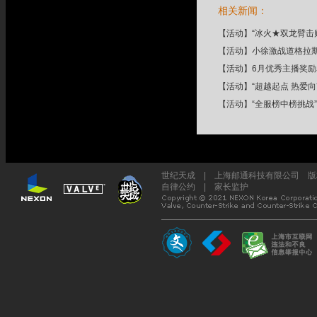
相关新闻：
【
活动
】
“冰火★双龙臂击
【
活动
】
小徐激战道格拉斯
【
活动
】
6月优秀主播奖
【
活动
】
“超越起点 热爱
【
活动
】
“全服榜中榜挑战
世纪天成 | 上海邮通科技有限公司 版权所
自律公约
|
家长监护