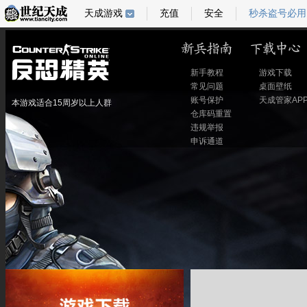
天成游戏
充值
安全
秒杀盗号必用
新手教程
游戏下载
常见问题
桌面壁纸
账号保护
天成管家AP
本游戏适合15周岁以上人群
仓库码重置
违规举报
申诉通道