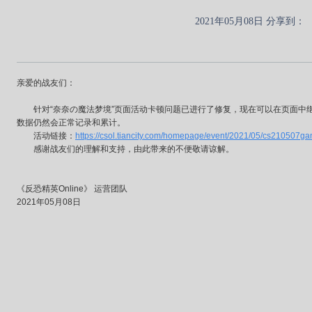
2021年05月08日 分享到：
亲爱的战友们：
针对“奈奈の魔法梦境”页面活动卡顿问题已进行了修复，现在可以在页面中
数据仍然会正常记录和累计。
活动链接：
https://csol.tiancity.com/homepage/event/2021/05/cs210507ga
感谢战友们的理解和支持，由此带来的不便敬请谅解。
《反恐精英Online》 运营团队
2021年05月08日