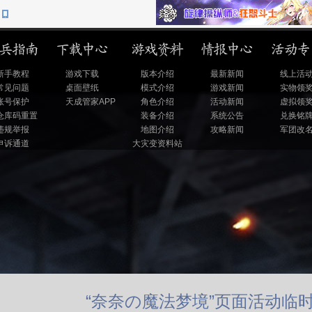
新手教程
游戏下载
版本介绍
最新新闻
线上活
常见问题
桌面壁纸
模式介绍
游戏新闻
实物领
账号保护
天成管家APP
角色介绍
活动新闻
虚拟领
仓库码重置
装备介绍
系统公告
兑换铭
违规举报
地图介绍
攻略新闻
军团改
申诉通道
大灾变资料站
“奈奈の魔法梦境”页面活动临