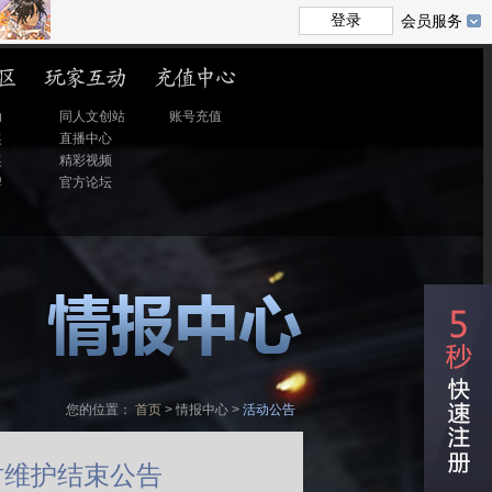
会员服务
动
同人文创站
账号充值
奖
直播中心
奖
精彩视频
牌
官方论坛
名
您的位置：
首页
>
情报中心
>
活动公告
时维护结束公告