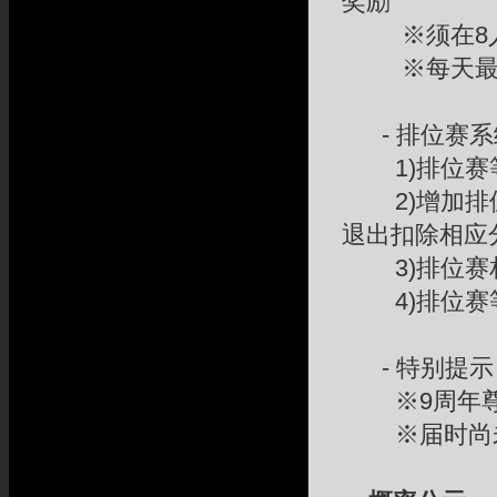
奖励
※须在8人
※每天最多
- 排位赛系
1)排位赛等
2)增加排位
退出扣除相应
3)排位赛相
4)排位赛
- 特别提示
※9周年尊荣
※届时尚未